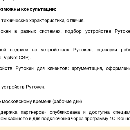
озможны консультации:
технические характеристики, отличия.
токен в разных системах, подбор устройства Руток
нной подписи на устройствах Рутокен, сценарии ра
 VipNet CSP).
йств Рутокен для клиентов: аргументация, оформлен
 устройств Рутокен.
о московскому времени (рабочие дни)
держка партнеров» опубликована и доступна специа
ном кабинете и для подключения через программу 1С-Конне