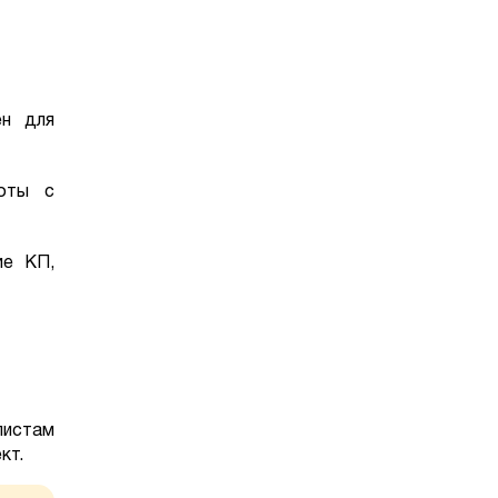
ен для
боты с
ие КП,
листам
кт.