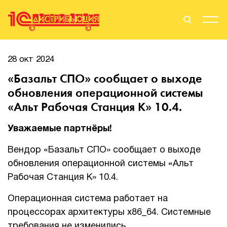
Поиск
Вход
28 окт 2024
«Базальт СПО» сообщает о выходе
Стать Партнером
обновления операционной системы
«Альт Рабочая Станция К» 10.4.
Уважаемые партнёры!
О нас
Вендор «Базальт СПО» сообщает о выходе
Вендоры
обновления операционной системы «Альт
Партнерам
Рабочая Станция К» 10.4.
Операционная система работает на
События
процессорах архитектуры х86_64. Системные
Сервисы для партнеров
требования не изменились.