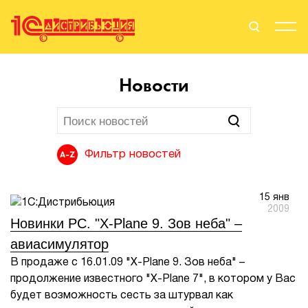
Поиск
Вход
Новости
Стать Партнером
Фильтр новостей
О нас
15 янв
Вендоры
2009
Новинки PC. "X-Plane 9. Зов неба" –
Партнерам
авиасимулятор
В продаже с 16.01.09 "X-Plane 9. Зов неба" –
События
продолжение известного "X-Plane 7", в котором у Вас
будет возможность сесть за штурвал как
Сервисы для партнеров