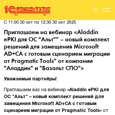
С 11:00 30 окт по 12:30 30 окт 2025
Поиск
Вход
Приглашаем на вебинар «Aladdin
ePKI для ОС "Альт"" – новый комплект
Стать Партнером
решений для замещения Microsoft
AD+CA с готовым сценарием миграции
от Pragmatic Tools" от компании
О нас
"Аладдин" и "Базальт СПО"»
Вендоры
Уважаемые партнёры!
Партнерам
Приглашаем вас на вебинар
«Aladdin ePKI для
ОС "Альт" – новый комплект решений для
События
замещения Microsoft AD+CA с готовым
сценарием миграции от Pragmatic Tools»
от
Сервисы для партнеров