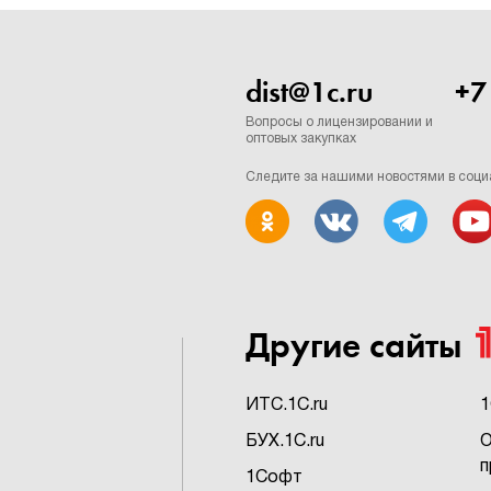
dist@1c.ru
+7
Вопросы о лицензировании и
оптовых закупках
Следите за нашими новостями в соци
Другие сайты
ИTC.1C.ru
1
БУХ.1C.ru
О
п
1Софт