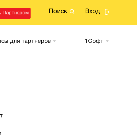
Поиск
Вход
ь Партнером
исы для партнеров
1Cофт
т
я