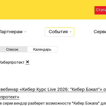
Стат
Партнерам
События
Серв
Список
Календарь
 Киберпротект
вебинар «Кибер Курс Live 2026: "Кибер Бэкап"» о
протект»
е серии вендор разберет возможности "Кибер Бэкапа" дл