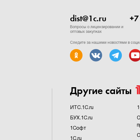
dist@1c.ru
+7
Вопросы о лицензировании и
оптовых закупках
Следите за нашими новостями в соци
Другие сайты
ИTC.1C.ru
1
БУХ.1C.ru
О
п
1Софт
О
1C.ru