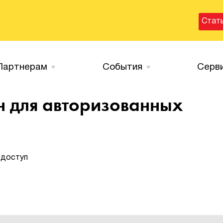
Стат
Партнерам
События
Серв
н для авторизованных
 доступ