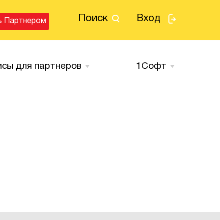
Поиск
Вход
ь Партнером
исы для партнеров
1Cофт