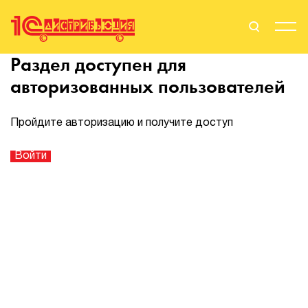
Раздел доступен для
Поиск
Вход
авторизованных пользователей
Стать Партнером
Пройдите авторизацию и получите доступ
О нас
Вендоры
Партнерам
События
Сервисы для партнеров