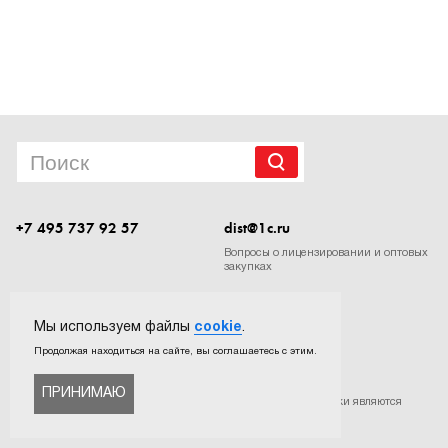
1Cофт
+7 495 737 92 57
dist@1c.ru
Вопросы о лицензировании и оптовых
закупках
Следите за нашими новостями в социальных сетях
Мы используем файлы
cookie
.
Продолжая находиться на сайте, вы соглашаетесь с этим.
ПРИНИМАЮ
©
ООО «Софтехно»
. Все права защищены. Все торговые марки являются
собственностью их правообладателей