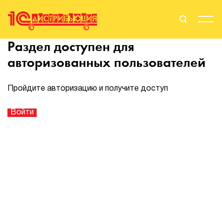
Раздел доступен для
Поиск
Вход
авторизованных пользователей
Стать Партнером
Пройдите авторизацию и получите доступ
О нас
Вендоры
Партнерам
События
Сервисы для партнеров