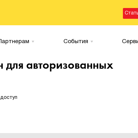
Стат
Партнерам
События
Серв
н для авторизованных
 доступ