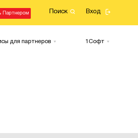
Поиск
Вход
ь Партнером
исы для партнеров
1Cофт