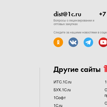
dist@1c.ru
+7
Вопросы о лицензировании и
оптовых закупках
Следите за нашими новостями в соци
Другие сайты
ИTC.1C.ru
1
БУХ.1C.ru
О
п
1Софт
О
1C.ru