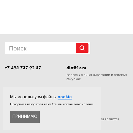
1Cофт
+7 495 737 92 57
dist@1c.ru
Вопросы о лицензировании и оптовых
закупках
Следите за нашими новостями в социальных сетях
Мы используем файлы
cookie
.
Продолжая находиться на сайте, вы соглашаетесь с этим.
ПРИНИМАЮ
©
ООО «Софтехно»
. Все права защищены. Все торговые марки являются
собственностью их правообладателей