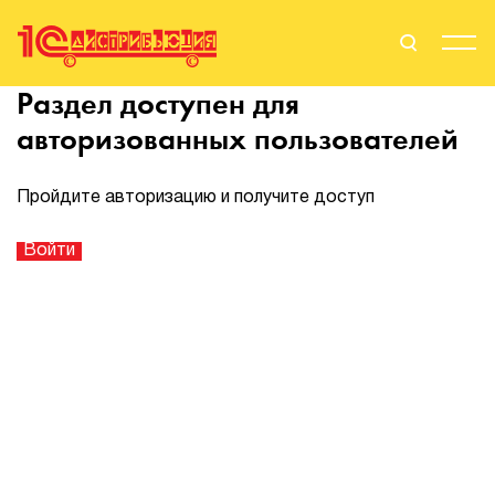
Раздел доступен для
Поиск
Вход
авторизованных пользователей
Стать Партнером
Пройдите авторизацию и получите доступ
О нас
Вендоры
Партнерам
События
Сервисы для партнеров