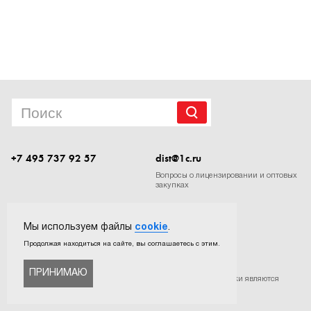
1Cофт
+7 495 737 92 57
dist@1c.ru
Вопросы о лицензировании и оптовых
закупках
Следите за нашими новостями в социальных сетях
Мы используем файлы
cookie
.
Продолжая находиться на сайте, вы соглашаетесь с этим.
ПРИНИМАЮ
©
ООО «Софтехно»
. Все права защищены. Все торговые марки являются
собственностью их правообладателей