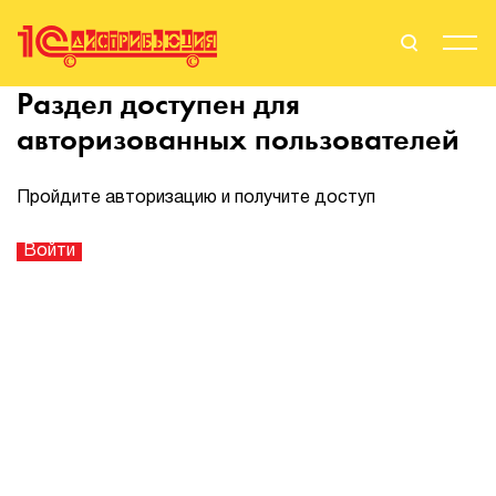
Раздел доступен для
Поиск
Вход
авторизованных пользователей
Стать Партнером
Пройдите авторизацию и получите доступ
О нас
Вендоры
Партнерам
События
Сервисы для партнеров