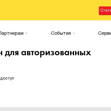
Стат
Партнерам
События
Серв
н для авторизованных
 доступ