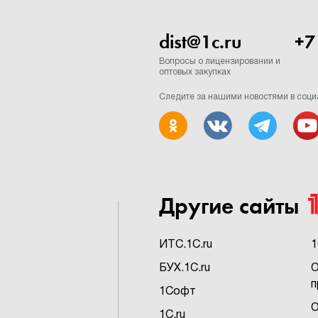
dist@1c.ru
+7
Вопросы о лицензировании и
оптовых закупках
Следите за нашими новостями в соци
Другие сайты
ИTC.1C.ru
1
БУХ.1C.ru
О
п
1Софт
О
1C.ru