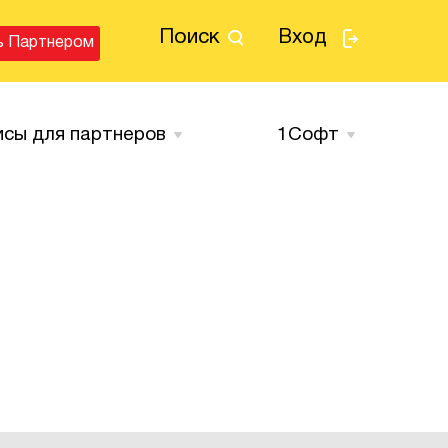
Поиск
Вход
ь Партнером
исы для партнеров
1Cофт