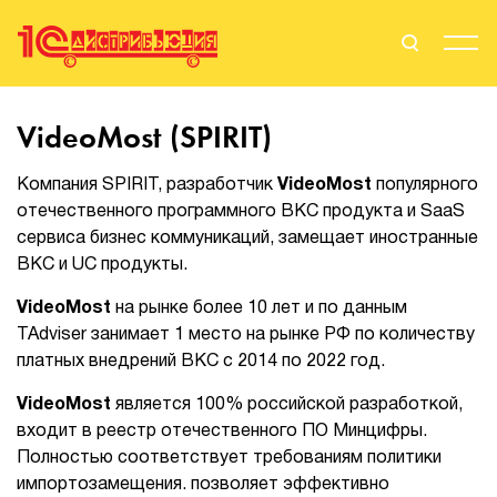
Поиск
Вход
VideoMost (SPIRIT)
Стать Партнером
Компания SPIRIT, разработчик
VideoMost
популярного
отечественного программного ВКС продукта и SaaS
сервиса бизнес коммуникаций, замещает иностранные
ВКС и UC продукты.
О нас
VideoMost
на рынке более 10 лет и по данным
Вендоры
TAdviser занимает 1 место на рынке РФ по количеству
платных внедрений ВКС c 2014 по 2022 год.
Партнерам
VideoMost
является 100% российской разработкой,
входит в реестр отечественного ПО Минцифры.
События
Полностью соответствует требованиям политики
импортозамещения. позволяет эффективно
Сервисы для партнеров