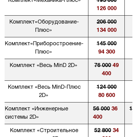
Комплект«Механика-Плюс»
193 000
126 000
Комплект«Оборудование-
206 000
Плюс»
134 000
Комплект«Приборостроение-
145 000
Плюс»
94 300
Комплект «Весь MinD 2D»
76 000
49
400
Комплект «Весь MinD-Плюс
124 000
2D»
80 600
Комплект «Инженерные
56 000
36
19
системы 2D»
400
Комплект «Строительное
52 800
34