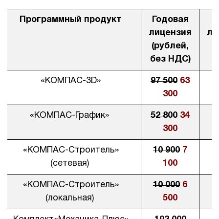
Программный продукт
Годовая
лицензия
ли
(рублей,
без НДС)
«КОМПАС-3D»
97 500
63
300
«КОМПАС-График»
52 800
34
300
«КОМПАС-Строитель»
10 900
7
(сетевая)
100
«КОМПАС-Строитель»
10 000
6
(локальная)
500