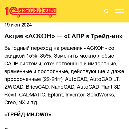
19 июн 2024
Поиск
Вход
Акция «АСКОН» — «САПР в Трейд-ин»
Стать Партнером
Выгодный переход на решения «АСКОН» со
скидкой 15%–35%. Заменить можно любые
САПР системы, отечественные и импортные,
временные и постоянные, действующие и даже
О нас
просроченные (22-24гг): AutoCAD, AutoCAD LT,
Вендоры
ZWCAD, BricsCAD, NanoCAD, AutoCAD Plant 3D,
Revit, CADMATIC, Eplant, Inventor, SolidWorks,
Партнерам
Creo, NX и тд.
События
«
ТРЕЙД-ИН.DWG
»
Сервисы для партнеров