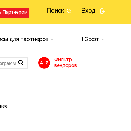
Поиск
Вход
ь Партнером
исы для партнеров
1Cофт
Фильтр
вендоров
анее