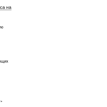
са на
ую
ющих
т»