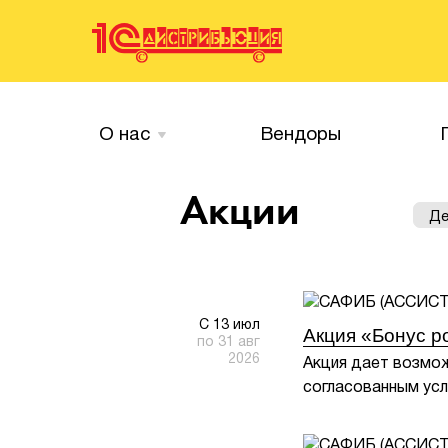
О нас
Вендоры
Акции
Де
С 13 июл
Акция «Бонус р
по 31 авг
2026
Акция дает возмож
согласованным ус