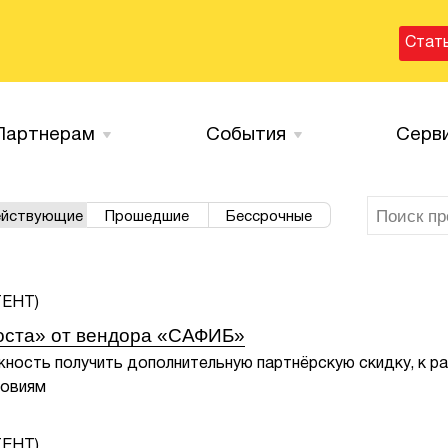
Стат
Партнерам
События
Серв
йствующие
Прошедшие
Бессрочные
оста» от вендора «САФИБ»
ность получить дополнительную партнёрскую скидку, к р
ловиям