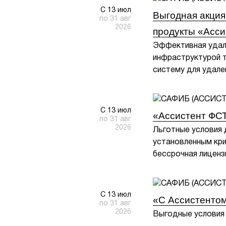
С 13 июл
Выгодная акция
по 31 авг
2026
продукты «Асси
Эффективная удал
инфраструктурой т
систему для удале
С 13 июл
«Ассистент ФС
по 31 авг
2026
Льготные условия
установленным кр
бессрочная лицензи
С 13 июл
«С Ассистентом
по 31 авг
2026
Выгодные условия 