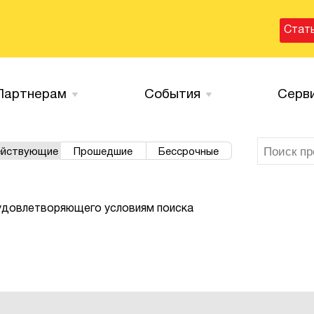
Стат
Партнерам
События
Серв
йствующие
Прошедшие
Бессрочные
 удовлетворяющего условиям поиска