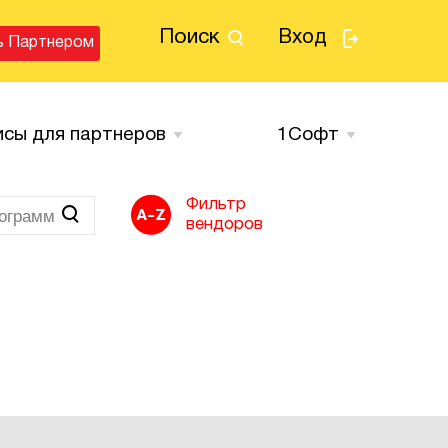
Поиск
Вход
ь Партнером
исы для партнеров
1Cофт
Фильтр
вендоров