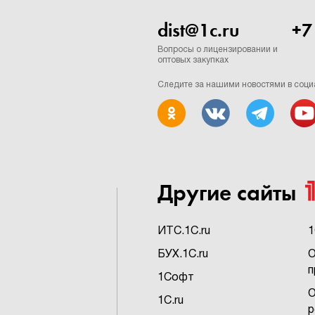
dist@1c.ru
+7
Вопросы о лицензировании и
оптовых закупках
Следите за нашими новостями в соци
Другие сайты
ИTC.1C.ru
1
БУХ.1C.ru
О
п
1Софт
О
1C.ru
р