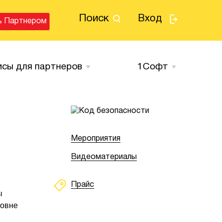
Поиск
Вход
ь Партнером
исы для партнеров
1Cофт
Мероприятия
Видеоматериалы
Прайс
ы
ровне