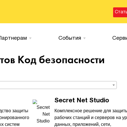
Стат
Партнерам
События
Серв
ктов
Код безопасности
Secret Net Studio
дство защиты
Комплексное решение для защит
онированного
рабочих станций и серверов на у
ых систем
данных, приложений, сети,