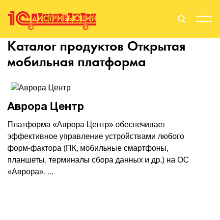
Каталог продуктов
Открытая
Поиск
Вход
мобильная платформа
Стать Партнером
Аврора Центр
Платформа «Аврора Центр» обеспечивает
О нас
эффективное управление устройствами любого
форм-фактора (ПК, мобильные смартфоны,
Вендоры
планшеты, терминалы сбора данных и др.) на ОС
Партнерам
«Аврора», ...
События
Сервисы для партнеров