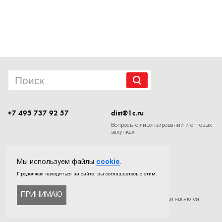
1Cофт
+7 495 737 92 57
dist@1c.ru
Вопросы о лицензировании и оптовых
закупках
Следите за нашими новостями в социальных сетях
Мы используем файлы
cookie
.
Продолжая находиться на сайте, вы соглашаетесь с этим.
ПРИНИМАЮ
©
ООО «Софтехно»
. Все права защищены. Все торговые марки являются
собственностью их правообладателей