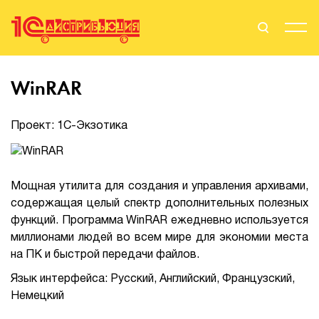
Поиск
Вход
WinRAR
Стать Партнером
Проект: 1С-Экзотика
О нас
Мощная утилита для создания и управления архивами,
содержащая целый спектр дополнительных полезных
Вендоры
функций. Программа WinRAR ежедневно используется
миллионами людей во всем мире для экономии места
Партнерам
на ПК и быстрой передачи файлов.
Язык интерфейса: Русский, Английский, Французский,
События
Немецкий
Сервисы для партнеров