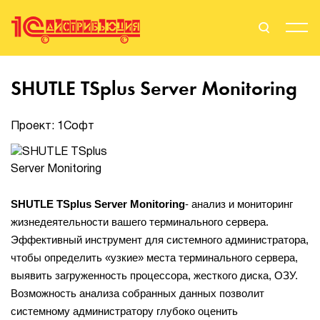
Поиск
Вход
SHUTLE TSplus Server Monitoring
Стать Партнером
Проект: 1Софт
О нас
SHUTLE TSplus Server Monitoring
- анализ и мониторинг
Вендоры
жизнедеятельности вашего терминального сервера.
Эффективный инструмент для системного администратора,
Партнерам
чтобы определить «узкие» места терминального сервера,
выявить загруженность процессора, жесткого диска, ОЗУ.
События
Возможность анализа собранных данных позволит
системному администратору глубоко оценить
Сервисы для партнеров