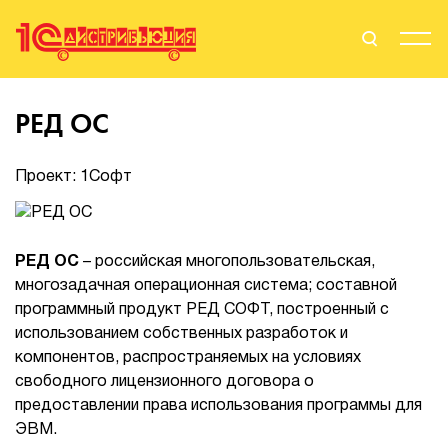
Поиск
Вход
РЕД ОС
Стать Партнером
Проект: 1Софт
О нас
РЕД ОС
– российская многопользовательская,
многозадачная операционная система; составной
Вендоры
программный продукт РЕД СОФТ, построенный с
использованием собственных разработок и
Партнерам
компонентов, распространяемых на условиях
свободного лицензионного договора о
События
предоставлении права использования программы для
ЭВМ.
Сервисы для партнеров