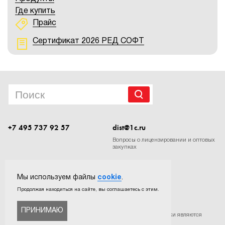
Где купить
Прайс
Сертификат 2026 РЕД СОФТ
+7 495 737 92 57
dist@1c.ru
Вопросы о лицензировании и оптовых
закупках
Следите за нашими новостями в социальных сетях
Мы используем файлы
cookie
.
Продолжая находиться на сайте, вы соглашаетесь с этим.
ПРИНИМАЮ
©
ООО «Софтехно»
. Все права защищены. Все торговые марки являются
собственностью их правообладателей