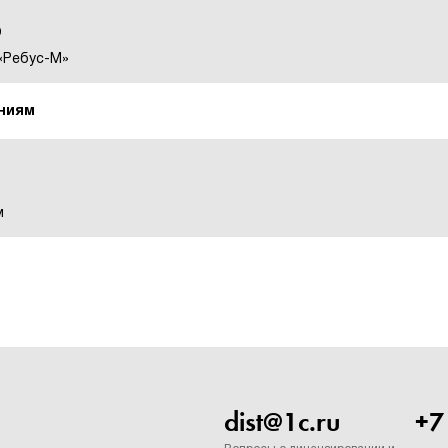
О
«Ребус-М»
ниям
м
dist@1c.ru
+7