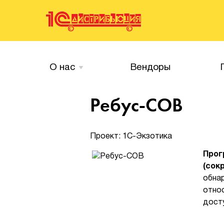
О нас
Вендоры
Ребус-СОВ
Проект: 1С-Экзотика
Прог
(сок
обнар
отно
досту