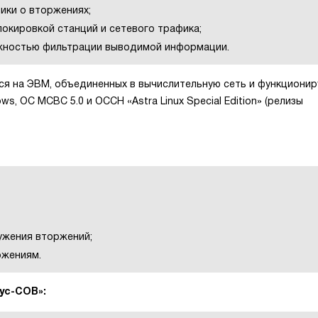
ики о вторжениях;
окировкой станций и сетевого трафика;
жностью фильтрации выводимой информации.
ся на ЭВМ, объединенных в вычислительную сеть и функциони
, ОС МСВС 5.0 и ОССН «Astra Linux Special Edition» (релизы
ужения вторжений;
ржениям.
ус-СОВ»: