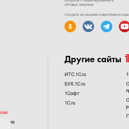
Вопросы о лицензировании и
оптовых закупках
Следите за нашими новостями в соци
Другие сайты
ИTC.1C.ru
1
БУХ.1C.ru
О
п
1Софт
О
1C.ru
р
ром
П
грамма