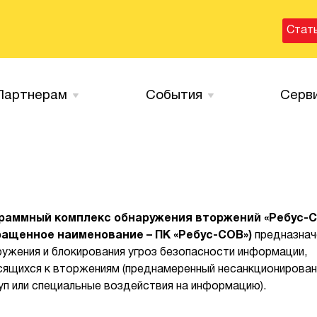
Стат
Партнерам
События
Серв
раммный комплекс обнаружения вторжений «Ребус-
ращенное наименование – ПК «Ребус-СОВ»)
предназнач
ужения и блокирования угроз безопасности информации,
сящихся к вторжениям (преднамеренный несанкционирова
п или специальные воздействия на информацию).