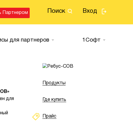
Поиск
Вход
ь Партнером
исы для партнеров
1Cофт
Продукты
СОВ»
ен для
Где купить
нный
Прайс