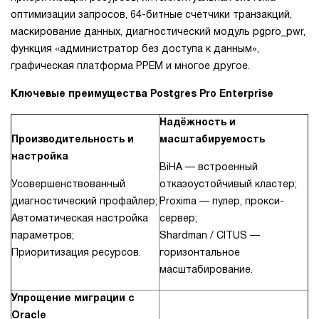
оптимизации запросов, 64-битные счетчики транзакций,
маскирование данных, диагностический модуль pgpro_pwr,
функция «администратор без доступа к данным»,
графическая платформа PPEM и многое другое.
Ключевые преимущества Postgres Pro Enterprise
Надёжность и
Производительность и
масштабируемость
настройка
BiHA — встроенный
Усовершенствованный
отказоустойчивый кластер;
диагностический профайлер;
Proxima — пулер, прокси-
Автоматическая настройка
сервер;
параметров;
Shardman / CITUS —
Приоритизация ресурсов.
горизонтальное
масштабирование.
Упрощение миграции с
Oracle