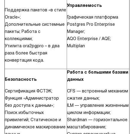
Управляемость
Поддержка пакетов «в стиле
Oracle»;
Графическая платформа
Дополнительные системные
Postgres Pro Enterprise
пакеты; Работа с
Manager;
коллекциями;
AQO Enterprise / AQE;
Утилита ora2pgpro – в два
Multiplan
раза более быстрая
конвертация кода.
Работа с большими базами
Безопасность
данных
Сертификация ФСТЭК;
CFS — встроенный механизм
Функция «Администратор
сжатия данных;
без доступа к данным»;
ILM — управление жизненным
Поиск избыточных
циклом информации;
привилегий; Статическое и
Shardman — горизонтальное
динамическое маскирование
масштабирование;