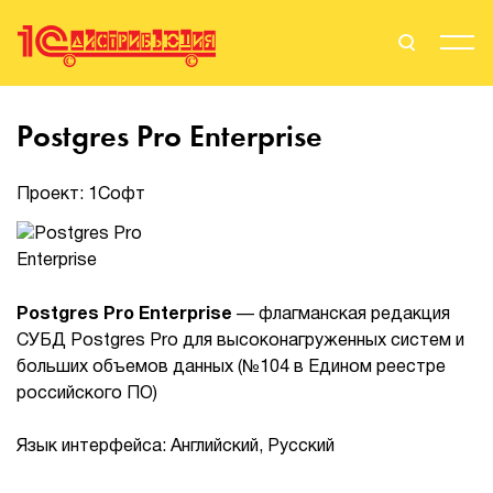
Поиск
Вход
Postgres Pro Enterprise
Стать Партнером
Проект: 1Софт
О нас
Postgres Pro Enterprise
— флагманская редакция
Вендоры
СУБД Postgres Pro для высоконагруженных систем и
больших объемов данных (№104 в Едином реестре
Партнерам
российского ПО)
События
Язык интерфейса: Английский, Русский
Сервисы для партнеров