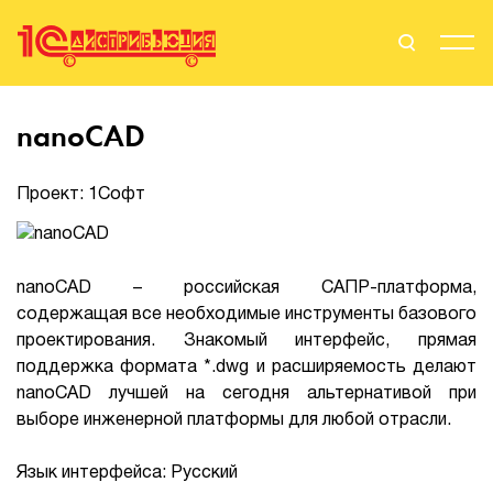
Поиск
Вход
nanoCAD
Стать Партнером
Проект: 1Софт
О нас
nanoCAD – российская САПР-платформа,
содержащая все необходимые инструменты базового
Вендоры
проектирования. Знакомый интерфейс, прямая
поддержка формата *.dwg и расширяемость делают
Партнерам
nanoCAD лучшей на сегодня альтернативой при
выборе инженерной платформы для любой отрасли.
События
Язык интерфейса: Русский
Сервисы для партнеров