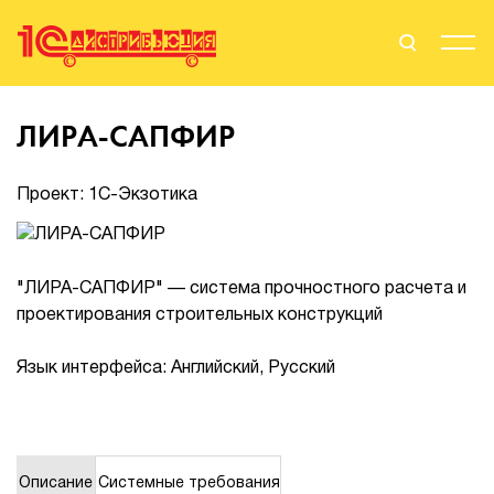
Поиск
Вход
ЛИРА-САПФИР
Стать Партнером
Проект: 1С-Экзотика
О нас
"ЛИРА-САПФИР" — система прочностного расчета и
проектирования строительных конструкций
Вендоры
Язык интерфейса: Английский, Русский
Партнерам
События
Сервисы для партнеров
Описание
Системные требования