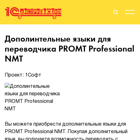
Поиск
Вход
Дополинтельные языки для
переводчика PROMT Professional
Стать Партнером
NMT
Проект: 1Софт
О нас
Вендоры
Партнерам
События
Вы можете приобрести дополнительные языки для
PROMT Professional NMT. Покупая дополнительный
Сервисы для партнеров
язык, вы получаете возможность переводить с