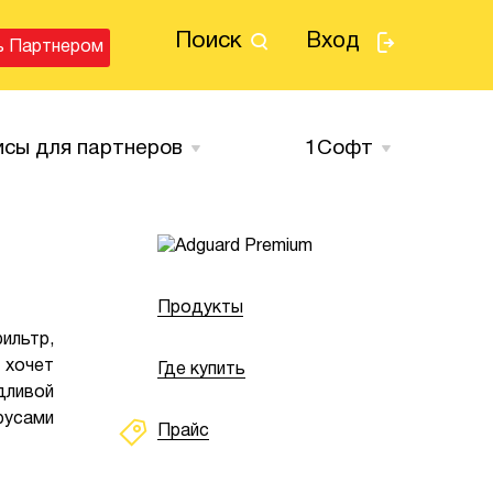
Поиск
Вход
ь Партнером
исы для партнеров
1Cофт
Продукты
ильтр,
 хочет
Где купить
дливой
русами
Прайс