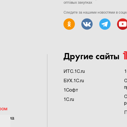
оптовых закупках
Следите за нашими новостями в соци
Другие сайты
ИTC.1C.ru
1
БУХ.1C.ru
О
п
1Софт
О
1C.ru
р
ром
П
грамма