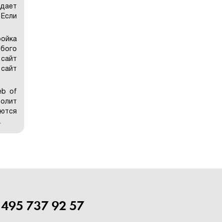
дает
 Если
ройка
юбого
 сайт
 сайт
eb of
волит
уются
.
 495 737 92 57