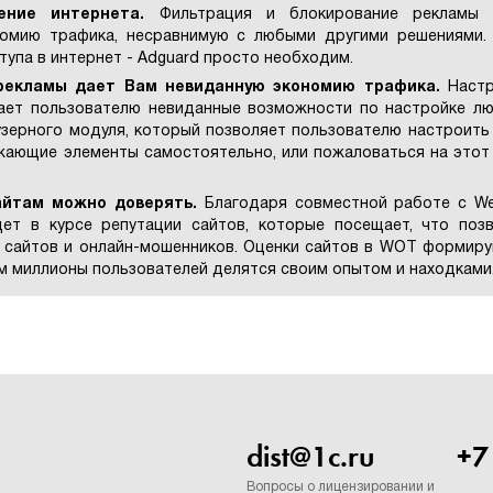
ение интернета.
Фильтрация и блокирование рекламы 
омию трафика, несравнимую с любыми другими решениями.
упа в интернет - Adguard просто необходим.
 рекламы дает Вам невиданную экономию трафика.
Наст
дает пользователю невиданные возможности по настройке л
зерного модуля, который позволяет пользователю настроить
ажающие элементы самостоятельно, или пожаловаться на этот
айтам можно доверять.
Благодаря совместной работе с W
дет в курсе репутации сайтов, которые посещает, что поз
 сайтов и онлайн-мошенников. Оценки сайтов в WOT формир
м миллионы пользователей делятся своим опытом и находками
dist@1c.ru
+7
Вопросы о лицензировании и