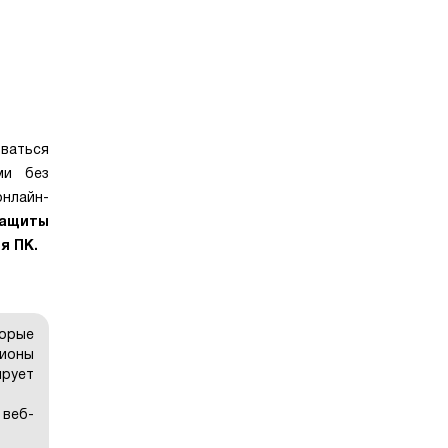
ваться
ми без
нлайн-
защиты
я ПК.
торые
лионы
ирует
 веб-