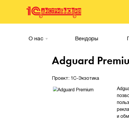
О нас
Вендоры
Adguard Premi
Проект: 1С-Экзотика
Adgu
позв
поль
рекл
и об