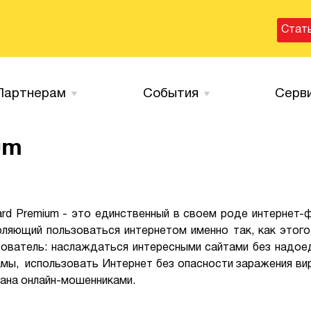
Стат
Партнерам
События
Серв
um
ard Premium - это единственный в своем роде интернет-ф
оляющий пользоваться интернетом именно так, как этого
зователь: наслаждаться интересными сайтами без надое
амы, использовать Интернет без опасности заражения ви
мана онлайн-мошенниками.