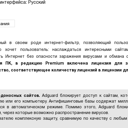
интерфейса: Русский
ания
ный в своем роде интернет-фильтр, позволяющий пользо
о хочет пользователь: наслаждаться интересными сайта
ь Интернет без опасности заражения вирусами и обмана о
я ПК, в редакцию Premium включена лицензия для 
ство, соответствующее количеству лицензий в лицензии дл
едоносных сайтов.
Adguard блокирует доступ к сайтам, ко
лю или его компьютеру. Антифишинговые базы содержат мил
ся в автоматическом режиме. Помимо этого, Adguard блок
м, через которые возможно распространение вирусов.
ателю комплексную защиту, сравнимую по качеству с любым