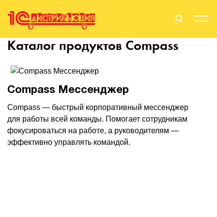
Каталог продуктов
Compass
Поиск
Вход
Стать Партнером
Compass Мессенджер
Compass — быстрый корпоративный мессенджер
для работы всей команды. Помогает сотрудникам
О нас
фокусироваться на работе, а руководителям —
эффективно управлять командой.
Вендоры
Партнерам
События
Сервисы для партнеров