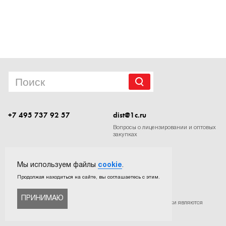
1Cофт
+7 495 737 92 57
dist@1c.ru
Вопросы о лицензировании и оптовых
закупках
Следите за нашими новостями в социальных сетях
Мы используем файлы
cookie
.
Продолжая находиться на сайте, вы соглашаетесь с этим.
ПРИНИМАЮ
©
ООО «Софтехно»
. Все права защищены. Все торговые марки являются
собственностью их правообладателей