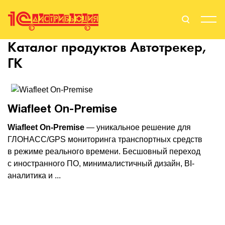
Каталог продуктов
Автотрекер,
Поиск
Вход
ГК
Стать Партнером
Wiafleet On-Premise
Wiafleet On-Premise
— уникальное решение для
О нас
ГЛОНАСС/GPS мониторинга транспортных средств
в режиме реального времени. Бесшовный переход
Вендоры
с иностранного ПО, минималистичный дизайн, BI-
Партнерам
аналитика и ...
События
Сервисы для партнеров