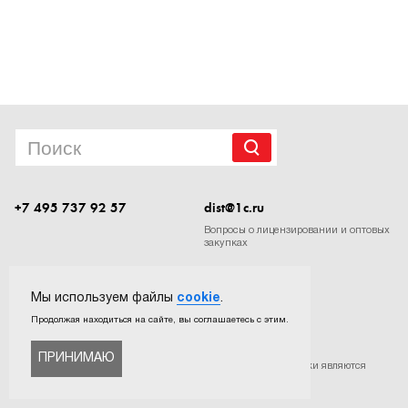
1Cофт
+7 495 737 92 57
dist@1c.ru
Вопросы о лицензировании и оптовых
закупках
Следите за нашими новостями в социальных сетях
Мы используем файлы
cookie
.
Продолжая находиться на сайте, вы соглашаетесь с этим.
ПРИНИМАЮ
©
ООО «Софтехно»
. Все права защищены. Все торговые марки являются
собственностью их правообладателей