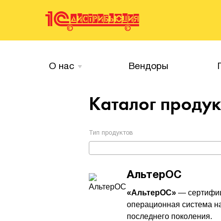
О нас
Вендоры
Каталог проду
Тип продуктов
АльтерОС
«АльтерОС»
— сертифи
операционная система на
последнего поколения.