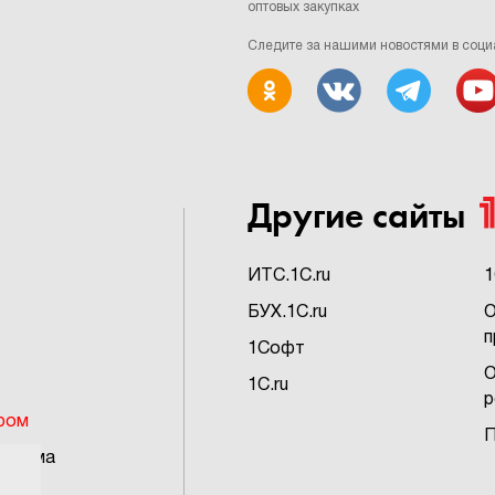
оптовых закупках
Следите за нашими новостями в соци
Другие сайты
ИTC.1C.ru
1
БУХ.1C.ru
О
п
1Софт
О
1C.ru
р
ром
П
грамма