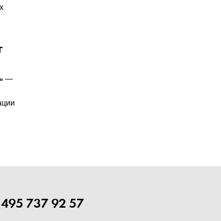
х
т
—
»
ации
 495 737 92 57