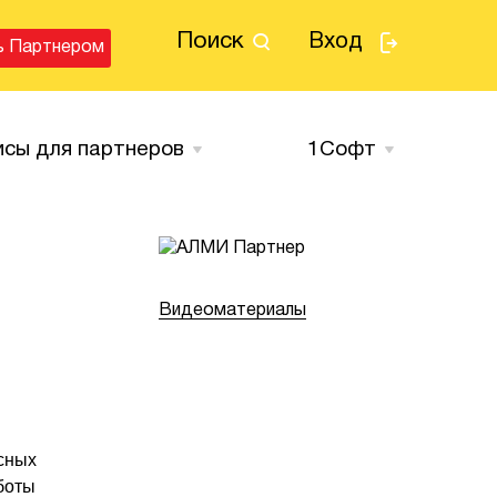
Поиск
Вход
ь Партнером
исы для партнеров
1Cофт
Видеоматериалы
сных
боты