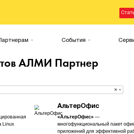
Стат
Партнерам
События
Серв
ктов
АЛМИ Партнер
×
АльтерОфис
цированная
«АльтерОфис»
—
 Linux
многофункциональный пакет офи
приложений для эффективной ра