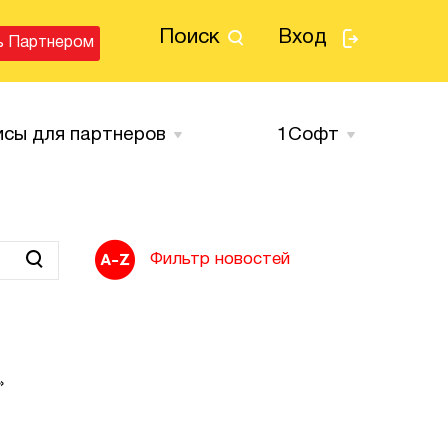
Поиск
Вход
ь Партнером
исы для партнеров
1Cофт
Фильтр новостей
»