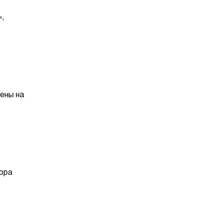
,
Цены на
дора