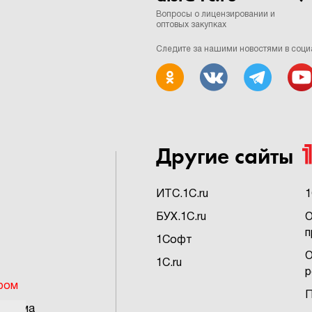
Вопросы о лицензировании и
оптовых закупках
Следите за нашими новостями в соци
Другие сайты
ИTC.1C.ru
1
БУХ.1C.ru
О
п
1Софт
О
1C.ru
р
ром
П
грамма