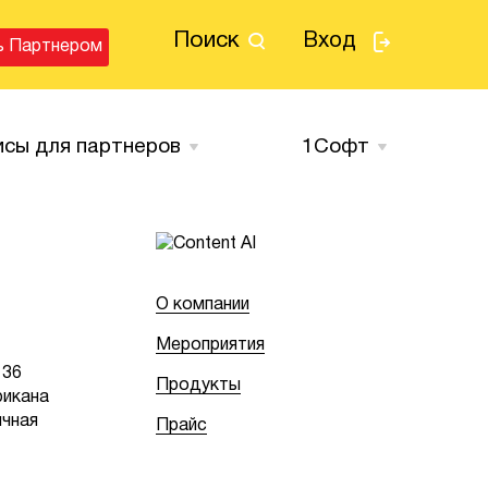
Поиск
Вход
ь Партнером
исы для партнеров
1Cофт
О компании
Мероприятия
 36
Продукты
рикана
ичная
Прайс