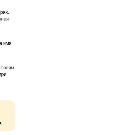
рях.
нная
а имя
ателям
при
х