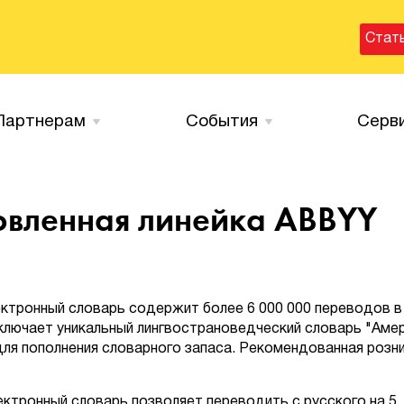
Стат
Партнерам
События
Серв
овленная линейка ABBYY
ектронный словарь содержит более 6 000 000 переводов в
ключает уникальный лингвострановедческий словарь "Аме
r для пополнения словарного запаса. Рекомендованная розн
ктронный словарь позволяет переводить с русского на 5