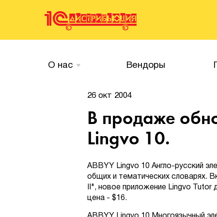
О нас
Вендоры
26 окт 2004
В продаже обн
Lingvo 10.
ABBYY Lingvo 10 Англо-русский эл
общих и тематических словарях. В
II", новое приложение Lingvo Tuto
цена - $16.
ABBYY Lingvo 10 Многоязычный эле