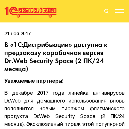
Поиск
Вход
21 ноя 2017
В «1С:Дистрибьюции» доступна к
Стать Партнером
предзаказу коробочная версия
Dr.Web Security Space (2 ПК/24
месяца)
О нас
Уважаемые партнеры!
Вендоры
В декабре 2017 года линейка антивирусов
Партнерам
Dr.Web для домашнего использования вновь
пополнится новым тиражом флагманского
События
продукта Dr.Web Security Space (2 ПК/24
месяца). Эксклюзивный тираж этой популярной
Сервисы для партнеров