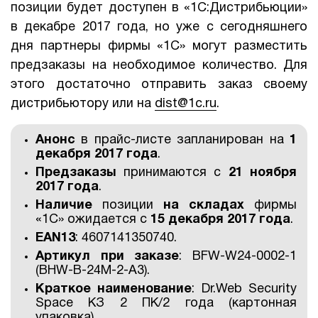
позиции будет доступен в «1С:Дистрибьюции»
1Cофт
в декабре 2017 года, но уже с сегодняшнего
дня партнеры фирмы «1С» могут разместить
предзаказы на необходимое количество. Для
этого достаточно отправить заказ своему
дистрибьютору или на
dist@1c.ru
.
Анонс
в прайс-листе запланирован на
1
декабря 2017 года
.
Предзаказы
принимаются с
21 ноября
2017 года
.
Наличие
позиции
на складах
фирмы
«1С» ожидается с
15 декабря 2017 года
.
EAN13
: 4607141350740.
Артикул при заказе
: BFW-W24-0002-1
(BHW-B-24M-2-A3).
Краткое наименование
: Dr.Web Security
Space КЗ 2 ПК/2 года (картонная
упаковка).