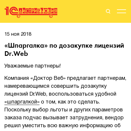
Поиск
Вход
15 ноя 2018
«Шпаргалка» по дозакупке лицензий
Стать Партнером
Dr.Web
Уважаемые партнеры!
О нас
Компания «Доктор Веб» предлагает партнерам,
намеревающимся совершить дозакупку
Вендоры
лицензий Dr.Web, воспользоваться удобной
Партнерам
«шпаргалкой»
о том, как это сделать.
Поскольку выбор льготы и других параметров
События
заказа подчас вызывает затруднения, вендор
решил уместить всю важную информацию об
Сервисы для партнеров