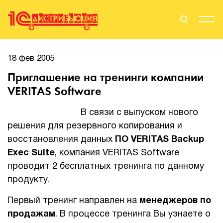
Поиск
Вход
18 фев 2005
Приглашение на тренинги компании
Стать Партнером
VERITAS Software
В связи с выпуском нового
решения для резервного копирования и
О нас
восстановления данных
ПО VERITAS Backup
Вендоры
Exec Suite
, компания VERITAS Software
проводит 2 бесплатных тренинга по данному
Партнерам
продукту.
События
Первый тренинг направлен на
менеджеров по
продажам
. В процессе тренинга Вы узнаете о
Сервисы для партнеров