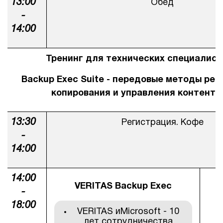
13:00
Обед
-
14:00
Тренинг для технических специалист
Backup Exec Suite - передовые методы рез
копирования и управления контенто
13:30
Регистрация. Кофе
-
1
4
:00
1
4
:00
VERITAS Backup Exec
-
Н
1
8
:00
VERITAS иMicrosoft - 10
лет сотрудничества