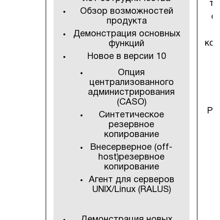
те
Обзор возможностей
с
продукта
Демонстрация основных
ко
функций
Новое в версии 10
р
Опция
централизованного
администрирования
(CASO)
Ро
Синтетическое
резервное
копирование
Внесерверное (off-
host)резервное
копирование
Агент для серверов
UNIX/Linux (RALUS)
Демонстрация новых