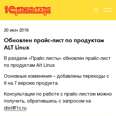
Поиск
Вход
20 июн 2018
Обновлен прайс-лист по продуктам
Стать Партнером
ALT Linux
В разделе «Прайс листы» обновлен прайс-лист
по продуктам Alt Linux
О нас
Основные изменения – добавлены переходы с
Вендоры
6 на 7 версию продукта.
Партнерам
Консультации по работе с прайс-листом можно
получить, обратившись с запросом на
События
dist@1c.ru
Сервисы для партнеров