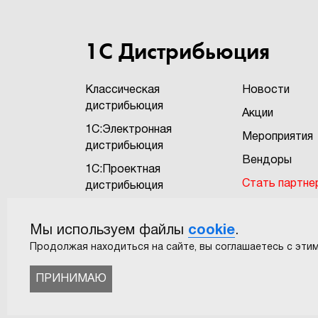
1С Дистрибьюция
Классическая
Новости
дистрибьюция
Акции
1С:Электронная
Мероприятия
дистрибьюция
Вендоры
1С:Проектная
Стать партне
дистрибьюция
Бонусная про
1С:Экзотика
"1Софт+"
Мы используем файлы
cookie
.
САПР
Пользовател
Продолжая находиться на сайте, вы соглашаетесь с этим
соглашение
ПРИНИМАЮ