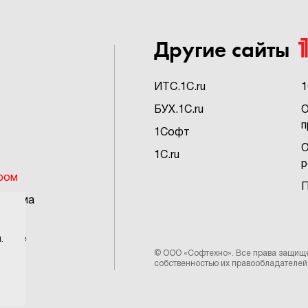
Другие сайты
ИTC.1C.ru
1
БУХ.1C.ru
О
п
1Софт
О
1C.ru
р
ром
П
грамма
ьское
.
©
ООО «Софтехно»
. Все права защищ
собственностью их правообладателей