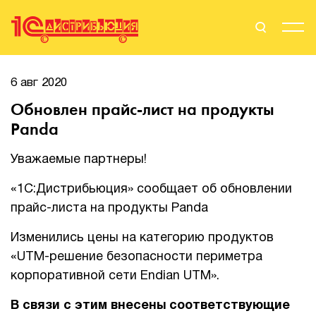
Поиск
Вход
6 авг 2020
Обновлен прайс-лист на продукты
Стать Партнером
Panda
Уважаемые партнеры!
О нас
«1С:Дистрибьюция» сообщает об обновлении
прайс-листа на продукты Panda
Вендоры
Изменились цены на категорию продуктов
Партнерам
«UTM-решение безопасности периметра
корпоративной сети Endian UTM».
События
В связи с этим внесены соответствующие
Сервисы для партнеров