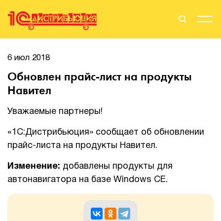
Поиск
Вход
6 июл 2018
Обновлен прайс-лист на продукты
Стать Партнером
Навител
Уважаемые партнеры!
О нас
«1С:Дистрибьюция» сообщает об обновлении
прайс-листа на продукты Навител.
Вендоры
Изменение:
добавлены продукты для
Партнерам
автонавигатора на базе Windows CE.
События
Сервисы для партнеров