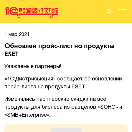
Поиск
Вход
1 мар 2021
Обновлен прайс-лист на продукты
Стать Партнером
ESET
Уважаемые партнеры!
О нас
«1С:Дистрибьюция» сообщает об обновлении
прайс-листа на продукты ESET.
Вендоры
Изменились партнёрские скидки на все
Партнерам
продукты для бизнеса из разделов «SOHO» и
«SMB+Enterprise».
События
Сервисы для партнеров