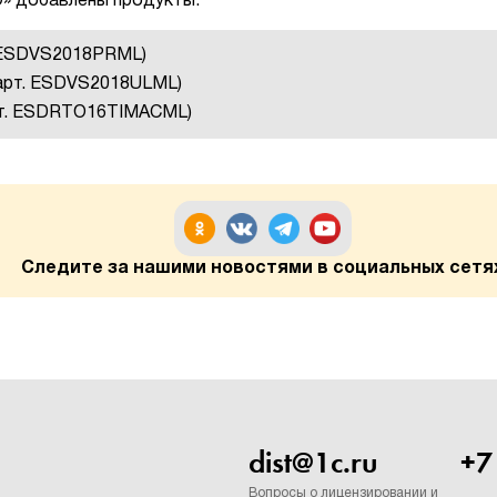
SD» добавлены продукты:
. ESDVS2018PRML)
 (арт. ESDVS2018ULML)
арт. ESDRTO16TIMACML)
Следите за нашими новостями в социальных сетя
dist@1c.ru
+7
Вопросы о лицензировании и