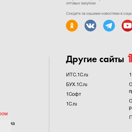
оптовых закупках
Следите за нашими новостями в соци
Другие сайты
ИTC.1C.ru
1
БУХ.1C.ru
О
п
1Софт
О
1C.ru
р
ром
П
грамма