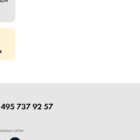
 для
х
 495 737 92 57
альных сетях