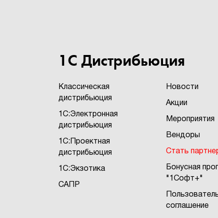
1С Дистрибьюция
Классическая
Новости
дистрибьюция
Акции
1С:Электронная
Мероприятия
дистрибьюция
Вендоры
1С:Проектная
Стать партне
дистрибьюция
Бонусная про
1С:Экзотика
"1Софт+"
Мы используем файлы
cookie
.
САПР
Пользовател
Продолжая находиться на сайте, вы соглашаетесь с этим
соглашение
ПРИНИМАЮ