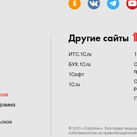
Другие сайты
ИTC.1C.ru
1
БУХ.1C.ru
О
п
1Софт
О
1C.ru
р
ром
П
грамма
ьское
.
©
ООО «Софтехно»
. Все права защищ
собственностью их правообладателей