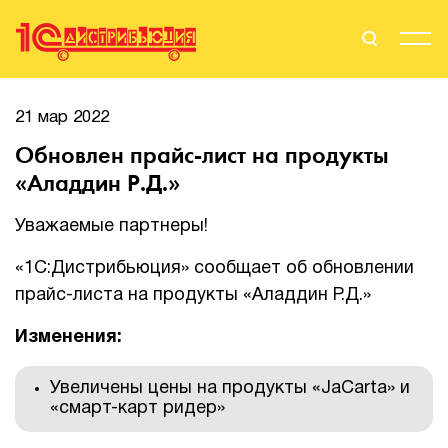
Поиск
Вход
21 мар 2022
Обновлен прайс-лист на продукты
Стать Партнером
«Аладдин Р.Д.»
Уважаемые партнеры!
О нас
«1С:Дистрибьюция» сообщает об обновлении
прайс-листа на продукты «Аладдин Р.Д.»
Вендоры
Изменения:
Партнерам
Увеличены цены на продукты «JaCarta» и
События
«смарт-карт ридер»
Сервисы для партнеров