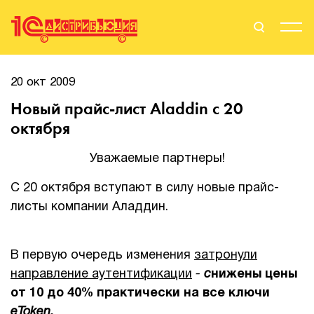
Поиск
Вход
20 окт 2009
Новый прайс-лист Aladdin с 20
Стать Партнером
октября
Уважаемые партнеры!
О нас
С 20 октября вступают в силу новые прайс-
листы компании Аладдин.
Вендоры
Партнерам
В первую очередь изменения
затронули
направление аутентификации
-
с
нижены цены
События
от 10 до 40% практически на все ключи
Сервисы для партнеров
eToken
.