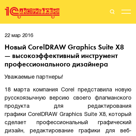
Поиск
Вход
22 мар 2016
Новый CorelDRAW Graphics Suite X8
Стать Партнером
— высокоэффективный инструмент
профессионального дизайнера
Уважаемые партнеры!
О нас
18 марта компания Corel представила новую
Вендоры
русскоязычную версию своего флагманского
Партнерам
продукта для редактирования
графики CorelDRAW Graphics Suite X8, который
События
сделает профессиональный графический
дизайн, редактирование графики для веб-
Сервисы для партнеров