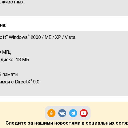
х животных
ия:
®
®
oft
Windows
2000 / ME / XP / Vista
00 МГц
диске: 18 МБ
Б памяти
®
имая с DirectX
9.0
Следите за нашими новостями в социальных сетя