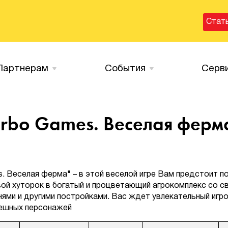
Стат
Партнерам
События
Серв
urbo Games. Веселая ферм
s. Веселая ферма" – в этой веселой игре Вам предстоит п
ой хуторок в богатый и процветающий агрокомплекс со с
нями и другими постройками. Вас ждет увлекательный игр
ешных персонажей