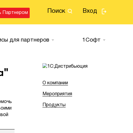
Поиск
Вход
ь Партнером
исы для партнеров
1Cофт
а"
О компании
Мероприятия
омочь
Продукты
воими
овой