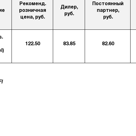
Рекоменд.
Постоянный
Дилер,
ие
розничная
партнер,
руб.
цена, руб.
руб.
s.
122.50
83.85
82.60
l)
FI