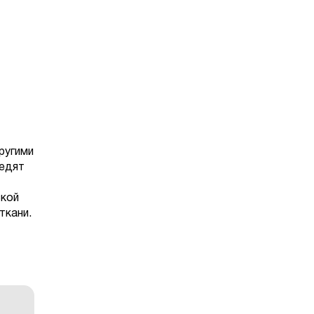
ругими
 едят
ской
ткани.