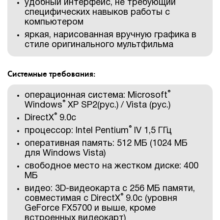
удобный интерфейс, не требующий
специфических навыков работы с
компьютером
яркая, нарисованная вручную графика в
стиле оригинального мультфильма
Системные требования:
®
операционная система: Microsoft
®
Windows
XP SP2(рус.) / Vista (рус.)
®
DirectX
9.0с
®
процессор: Intel Pentium
IV 1,5 ГГц
оперативная память: 512 МБ (1024 МБ
для Windows Vista)
свободное место на жестком диске: 400
МБ
видео: 3D-видеокарта с 256 МБ памяти,
®
совместимая с DirectX
9.0с (уровня
GeForce FX5700 и выше, кроме
встроенных видеокарт)