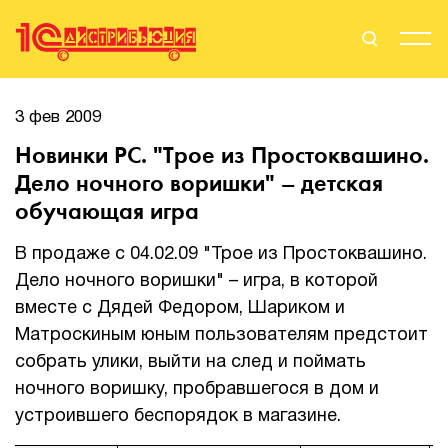
Поиск
Вход
3 фев 2009
Новинки PC. "Трое из Простоквашино.
Стать Партнером
Дело ночного воришки" – детская
обучающая игра
В продаже с 04.02.09 "Трое из Простоквашино.
О нас
Дело ночного воришки" – игра, в которой
Вендоры
вместе с Дядей Федором, Шариком и
Матроскиным юным пользователям предстоит
Партнерам
собрать улики, выйти на след и поймать
ночного воришку, пробравшегося в дом и
События
устроившего беспорядок в магазине.
Сервисы для партнеров