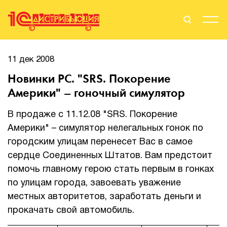
Поиск
Вход
11 дек 2008
Новинки PC. "SRS. Покорение
Стать Партнером
Америки" – гоночный симулятор
В продаже с 11.12.08 "SRS. Покорение
Америки" – симулятор нелегальных гонок по
О нас
городским улицам перенесет Вас в самое
Вендоры
сердце Соединенных Штатов. Вам предстоит
помочь главному герою стать первым в гонках
Партнерам
по улицам города, завоевать уважение
местных авторитетов, заработать деньги и
События
прокачать свой автомобиль.
Сервисы для партнеров