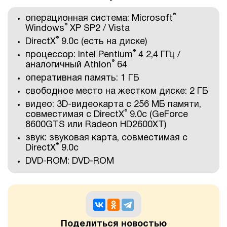
®
операционная система: Microsoft
®
Windows
XP SP2 / Vista
®
DirectX
9.0с (есть на диске)
®
процессор: Intel Pentium
4 2,4 ГГц /
®
аналогичный Athlon
64
оперативная память: 1 ГБ
свободное место на жестком диске: 2 ГБ
видео: 3D-видеокарта с 256 МБ памяти,
®
совместимая с DirectX
9.0с (GeForce
8600GTS или Radeon HD2600XT)
звук: звуковая карта, совместимая с
®
DirectX
9.0с
DVD-ROM: DVD-ROM
Поделиться новостью