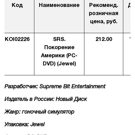
Код
Наименование
Рекоменд.
Ди
1Cофт
розничная
р
цена, руб.
KOI02226
SRS.
212.00
14
Покорение
Америки (PC-
DVD) (Jewel)
Разработчик: Supreme Bit Entertainment
Издатель в России: Новый Диск
Жанр: гоночный симулятор
Упаковка: Jewel