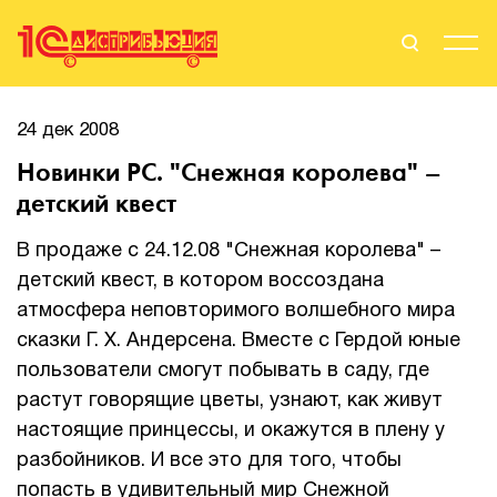
Поиск
Вход
24 дек 2008
Новинки PC. "Снежная королева" –
Стать Партнером
детский квест
В продаже с 24.12.08 "Снежная королева" –
детский квест, в котором воссоздана
О нас
атмосфера неповторимого волшебного мира
Вендоры
сказки Г. Х. Андерсена. Вместе с Гердой юные
пользователи смогут побывать в саду, где
Партнерам
растут говорящие цветы, узнают, как живут
настоящие принцессы, и окажутся в плену у
События
разбойников. И все это для того, чтобы
Сервисы для партнеров
попасть в удивительный мир Снежной