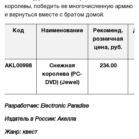
королевы, победить ее многочисленную армию
1Cофт
и вернуться вместе с братом домой.
Код
Наименование
Рекоменд.
Д
розничная
цена, руб.
AKL00998
Снежная
234.00
1
королева (PC-
DVD) (Jewel)
Разработчик: Electronic
Paradise
Издатель в России: Акелла
Жанр: квест